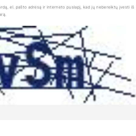
dą, el. pašto adresą ir interneto puslapį, kad jų nebereiktų įvesti iš
arą.