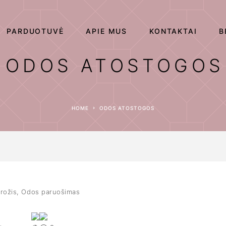
PARDUOTUVĖ
APIE MUS
KONTAKTAI
B
ODOS ATOSTOGOS
HOME
ODOS ATOSTOGOS
rožis
,
Odos paruošimas