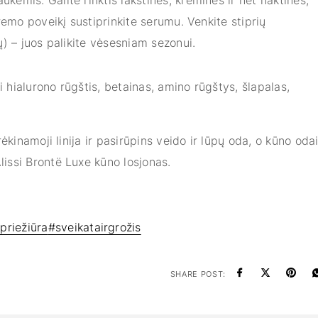
kėmis. Galite rinktis lakštines, kremines ir net naktines,
remo poveikį sustiprinkite serumu. Venkite stiprių
) – juos palikite vėsesniam sezonui.
 hialurono rūgštis, betainas, amino rūgštys, šlapalas,
ėkinamoji linija ir pasirūpins veido ir lūpų oda, o kūno oda
issi Brontë Luxe kūno losjonas.
priežiūra
#sveikatairgrožis
SHARE POST: