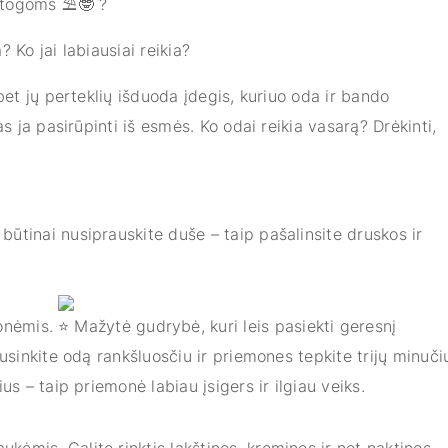
ostogoms
?
 Ko jai labiausiai reikia?
 bet jų perteklių išduoda įdegis, kuriuo oda ir bando
as ja pasirūpinti iš esmės. Ko odai reikia vasarą? Drėkinti,
būtinai nusiprauskite duše – taip pašalinsite druskos ir
onėmis.
Mažytė gudrybė, kuri leis pasiekti geresnį
ausinkite odą rankšluosčiu ir priemones tepkite trijų minuči
us – taip priemonė labiau įsigers ir ilgiau veiks.