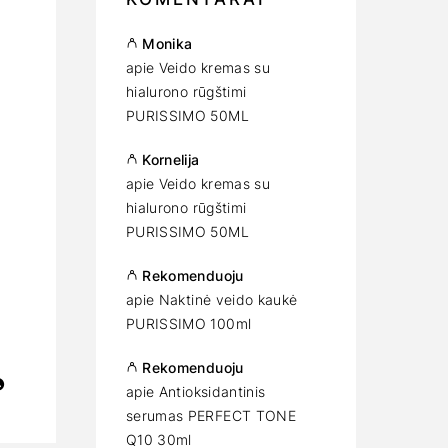
Monika
apie
Veido kremas su
hialurono rūgštimi
PURISSIMO 50ML
Kornelija
apie
Veido kremas su
i
hialurono rūgštimi
PURISSIMO 50ML
Rekomenduoju
apie
Naktinė veido kaukė
PURISSIMO 100ml
Rekomenduoju
apie
Antioksidantinis
serumas PERFECT TONE
Q10 30ml