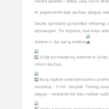
Vasara įpusėjo – laikas Jūsų ODOS at
Ar pagalvojote kaip jaučiasi įdegusi oda?
Saulės spinduliai gyvybiškai reikalingi,
apsisaugoti. Tai signalas, kad atėjo laik
drėkinti ir dar kartą drėkinti
Grįžę po maudynių baseine ar jūroje, 
chloro likučius.
Kūną tepkite
drėkinamosiomis priem
rezultatą – 3 min. taisyklė. Tiesiog nus
bėgyje – nelaukite kol oda visiškai nudži