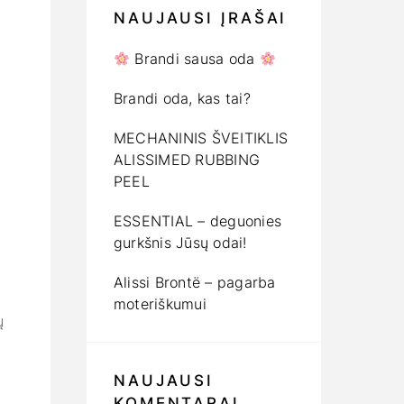
NAUJAUSI ĮRAŠAI
Brandi sausa oda
Brandi oda, kas tai?
MECHANINIS ŠVEITIKLIS
ALISSIMED RUBBING
PEEL
ESSENTIAL – deguonies
gurkšnis Jūsų odai!
Alissi Brontë – pagarba
moteriškumui
ų
NAUJAUSI
KOMENTARAI