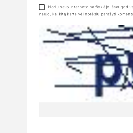
Noriu savo interneto naršyklėje išsaugoti var
naujo, kai kitą kartą vėl norėsiu parašyti koment