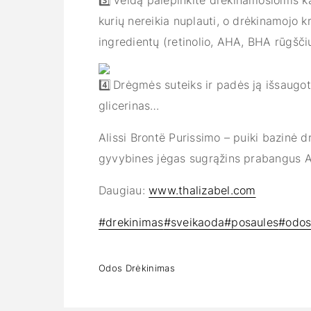
Veidą palepinkite drėkinamosiomis kau
kurių nereikia nuplauti, o drėkinamojo k
ingredientų (retinolio, AHA, BHA rūgščių
Drėgmės suteiks ir padės ją išsaugoti
glicerinas…
Alissi Brontë Purissimo – puiki bazinė dr
gyvybines jėgas sugrąžins prabangus Al
Daugiau:
www.thalizabel.com
#drekinimas
#sveikaoda
#posaules
#odos
Odos Drėkinimas