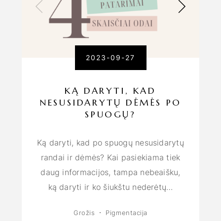
2023-09-27
KĄ DARYTI, KAD
NESUSIDARYTŲ DĖMĖS PO
SPUOGŲ?
Ką daryti, kad po spuogų nesusidarytų
randai ir dėmės? Kai pasiekiama tiek
daug informacijos, tampa nebeaišku,
ką daryti ir ko šiukštu nederėtų…
Grožis
Pigmentacija