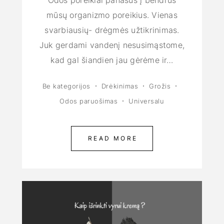
Odos poreikiai panašūs į bendrus
mūsų organizmo poreikius. Vienas
svarbiausių- drėgmės užtikrinimas.
Juk gerdami vandenį nesusimąstome,
kad gal šiandien jau gėrėme ir…
Be kategorijos
Drėkinimas
Grožis
Odos paruošimas
Universalu
READ MORE