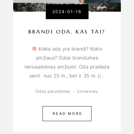
2024-01-16
BRANDI ODA, KAS TAI?
Kokia oda yra brandi? Kokio
amžiaus? Odos brandumas
nenusakomas amžiumi. Oda pradeda
senti nuo 25 m., bet ir 35 m. ji…
Odos paruošimas
Universalu
READ MORE