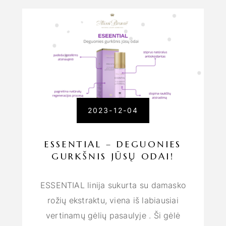
2023-12-04
ESSENTIAL – DEGUONIES
GURKŠNIS JŪSŲ ODAI!
ESSENTIAL linija sukurta su damasko
rožių ekstraktu, viena iš labiausiai
vertinamų gėlių pasaulyje . Ši gėlė