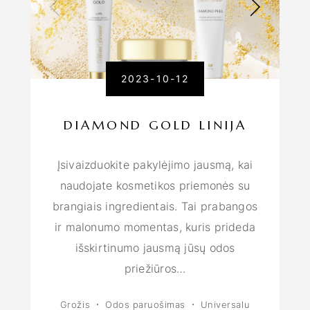
2023-10-12
DIAMOND GOLD LINIJA
Įsivaizduokite pakylėjimo jausmą, kai
naudojate kosmetikos priemonės su
brangiais ingredientais. Tai prabangos
ir malonumo momentas, kuris prideda
išskirtinumo jausmą jūsų odos
priežiūros…
Grožis
Odos paruošimas
Universalu