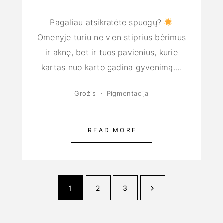
Pagaliau atsikratėte spuogų?
Omenyje turiu ne vien stiprius bėrimus
ir aknę, bet ir tuos pavienius, kurie
kartas nuo karto gadina gyvenimą.…
Grožis
Pigmentacija
READ MORE
1
2
3