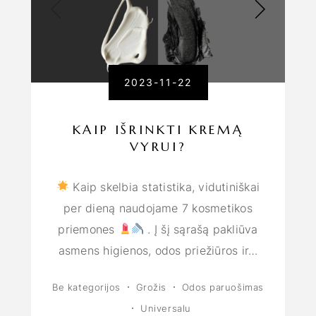
2023-11-22
KAIP IŠRINKTI KREMĄ
VYRUI?
Kaip skelbia statistika, vidutiniškai
per dieną naudojame 7 kosmetikos
priemones
. Į šį sąrašą pakliūva
asmens higienos, odos priežiūros ir…
Be kategorijos
Grožis
Odos paruošimas
Universalu