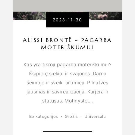
2023-11-30
ALISSI BRONTË – PAGARBA
MOTERIŠKUMUI
Kas yra tikroji pagarba moteriškumui?
Išsipildę siekiai ir svajonės. Darna
šeimoje ir sveiki artimieji. Pilnatvės
jausmas ir savirealizacija. Karjera ir
statusas. Motinystė.…
Be kategorijos
Grožis
Universalu