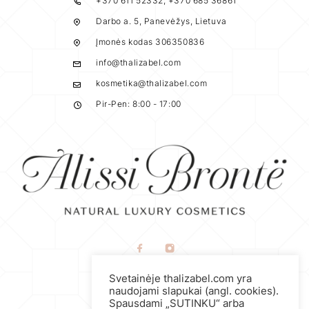
+370 611 52332; +370 685 36861
Darbo a. 5, Panevėžys, Lietuva
Įmonės kodas 306350836
info@thalizabel.com
kosmetika@thalizabel.com
Pir-Pen: 8:00 - 17:00
Naudojimosi taisyklės
Svetainėje thalizabel.com yra
Privatumo politika
naudojami slapukai (angl. cookies).
Spausdami „SUTINKU“ arba