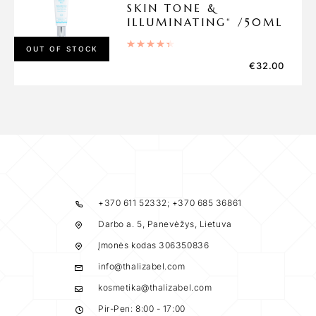
SKIN TONE &
ILLUMINATING“ /50ML
Įvertinimas:
4.50
iš 5
OUT OF STOCK
€
32.00
+370 611 52332; +370 685 36861
Darbo a. 5, Panevėžys, Lietuva
Įmonės kodas 306350836
info@thalizabel.com
kosmetika@thalizabel.com
Pir-Pen: 8:00 - 17:00