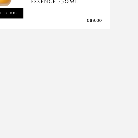
ESSENCE /50ML
OF STOCK
€
69.00