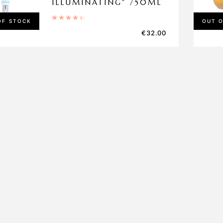
ILLUMINATING“ /50ML
Įvertinimas:
4.50
iš 5
OF STOCK
OUT 
€
32.00