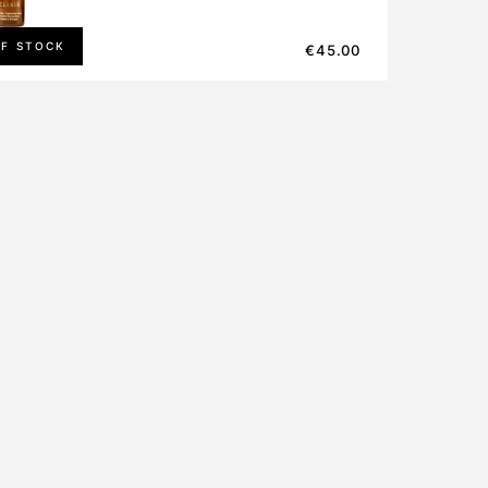
OF STOCK
€
45.00