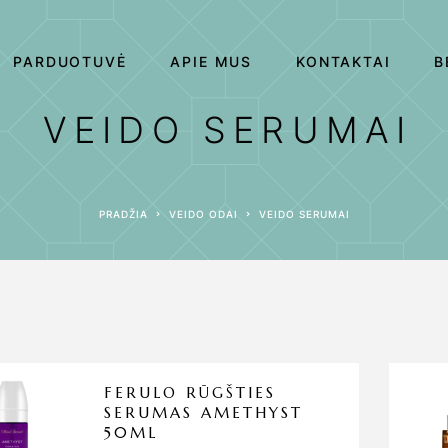
PARDUOTUVĖ
APIE MUS
KONTAKTAI
B
VEIDO SERUMAI
PRADŽIA
VEIDO ODAI
VEIDO SERUMAI
FERULO RŪGŠTIES
SERUMAS AMETHYST
50ML