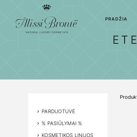
PRADŽIA
ETE
Produkt
PARDUOTUVĖ
% PASIŪLYMAI %
KOSMETIKOS LINIJOS