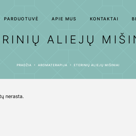
PARDUOTUVĖ
APIE MUS
KONTAKTAI
B
RINIŲ ALIEJŲ MIŠI
PRADŽIA
AROMATERAPIJA
ETERINIŲ ALIEJŲ MIŠINIAI
ų nerasta.