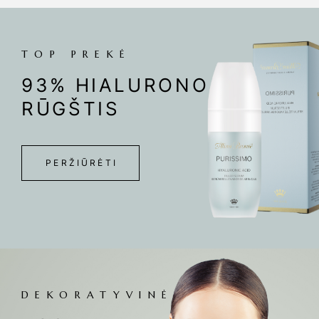
TOP PREKĖ
93% HIALURONO
RŪGŠTIS
PERŽIŪRĖTI
DEKORATYVINĖ