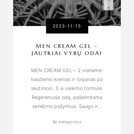
2023-11-15
MEN CREAM GEL –
JAUTRIAI VYRŲ ODAI
MEN CREAM GEL – 2 viename:
kasdienis kremas ir losjonas po
skutimosi. 3-a veikimo formulė:
Regeneruoja odą, pašalindama
senėjimo požymius. Saugo ir…
Be kategorijos