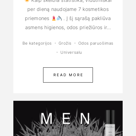
Kaip skelbia statistika, vidutiniškai
per dieną naudojame 7 kosmetikos
priemones
. Į šį sąrašą pakliūva
asmens higienos, odos priežiūros ir…
Be kategorijos
Grožis
Odos paruošimas
Universalu
READ MORE