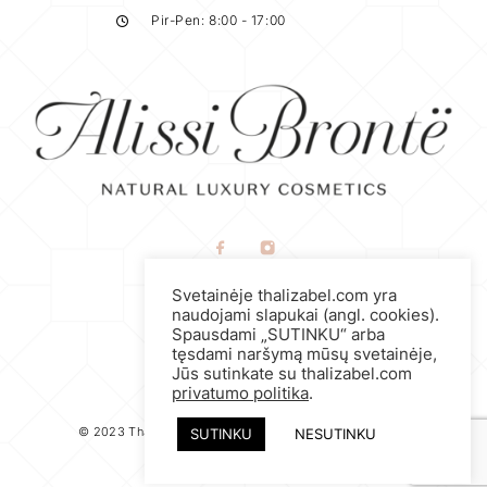
Pir-Pen: 8:00 - 17:00
Naudojimosi taisyklės
Svetainėje thalizabel.com yra
Privatumo politika
naudojami slapukai (angl. cookies).
Spausdami „SUTINKU“ arba
Prekių grąžinimo politika
tęsdami naršymą mūsų svetainėje,
Jūs sutinkate su thalizabel.com
privatumo politika
.
© 2023 Thalizabel, visos teisės saugomos. Sprendimas
SUTINKU
NESUTINKU
www.agam.lt