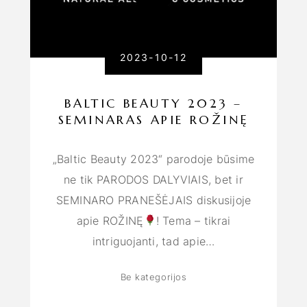
2023-10-12
BALTIC BEAUTY 2023 –
SEMINARAS APIE ROŽINĘ
„Baltic Beauty 2023“ parodoje būsime
ne tik PARODOS DALYVIAIS, bet ir
SEMINARO PRANEŠĖJAIS diskusijoje
apie ROŽINĘ
! Tema – tikrai
intriguojanti, tad apie…
Be kategorijos