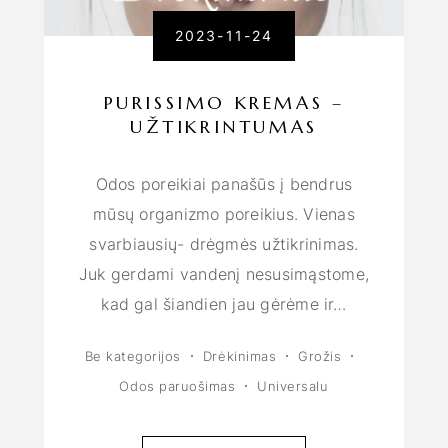
2023-11-24
PURISSIMO KREMAS –
UŽTIKRINTUMAS
Odos poreikiai panašūs į bendrus
mūsų organizmo poreikius. Vienas
svarbiausių- drėgmės užtikrinimas.
Juk gerdami vandenį nesusimąstome,
kad gal šiandien jau gėrėme ir…
Be kategorijos
Drėkinimas
Grožis
Odos paruošimas
Universalu