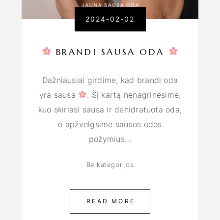
2024-02-02
BRANDI SAUSA ODA
Dažniausiai girdime, kad brandi oda
yra sausa
. Šį kartą nenagrinėsime,
kuo skiriasi sausa ir dehidratuota oda,
o apžvelgsime sausos odos
požymius…
Be kategorijos
READ MORE