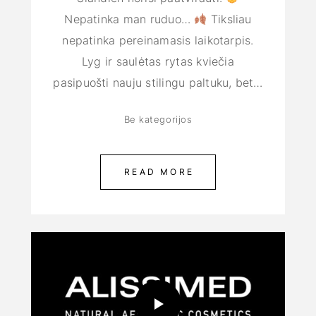
Nepatinka man ruduo…
Tiksliau
nepatinka pereinamasis laikotarpis.
Lyg ir saulėtas rytas kviečia
pasipuošti nauju stilingu paltuku, bet…
Be kategorijos
READ MORE