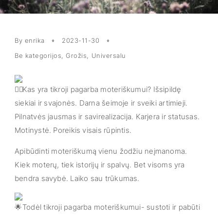
By enrika
2023-11-30
Be kategorijos
,
Grožis
,
Universalu
Kas yra tikroji pagarba moteriškumui? Išsipildę
siekiai ir svajonės. Darna šeimoje ir sveiki artimieji.
Pilnatvės jausmas ir savirealizacija. Karjera ir statusas.
Motinystė. Poreikis visais rūpintis.
Apibūdinti moteriškumą vienu žodžiu neįmanoma.
Kiek moterų, tiek istorijų ir spalvų. Bet visoms yra
bendra savybė. Laiko sau trūkumas.
Todėl tikroji pagarba moteriškumui- sustoti ir pabūti