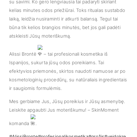
su savimi. Ko gero lengviausia tai padaryti skiriant
kelias minutes odos
priežiūrai. Toks ritualas sustabdo
laiką, leidžia nusiraminti ir atkurti balansą. Tegul tai
būna tik kelios brangios minutės, bet jos gali padėti
atskleisti Jūsų moteriškumą.
Alissi Brontë
– tai profesionali kosmetika iš
Ispanijos, sukurta jūsų odos poreikiams. Tai
efektyvios priemonės, skirtos naudoti namuose ar po
kosmetologinių procedūrų, su natūraliais ingredientais
ir saugiomis formulėmis.
Mes gerbiame Jus, Jūsų poreikius ir Jūsų asmenybę.
Leiskite apgaubti Jus moteriškumu! – SkinMoment
komanda
.
#AlissiBronte
#profesionalikosmetika
#grožis
#veidokre