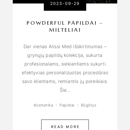
2023-09-29
POWDERFUL PAPILDAI –
MILTELIAI
Dar vienas Alissi Med išskirtinumas –
grynųjų papildų kolekcija, sukurta
profesionalams, siekiantiems sukurti
efektyvias personalizuotas procedūras
savo klientams, remiantis jų poreikiais.
Šie…
Kosmetika
Papildai
Rūgštys
READ MORE