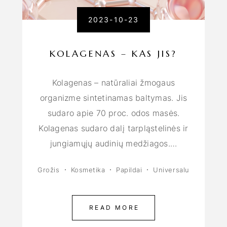
2023-10-23
KOLAGENAS – KAS JIS?
Kolagenas – natūraliai žmogaus
organizme sintetinamas baltymas. Jis
sudaro apie 70 proc. odos masės.
Kolagenas sudaro dalį tarpląstelinės ir
jungiamųjų audinių medžiagos.…
Grožis
Kosmetika
Papildai
Universalu
READ MORE