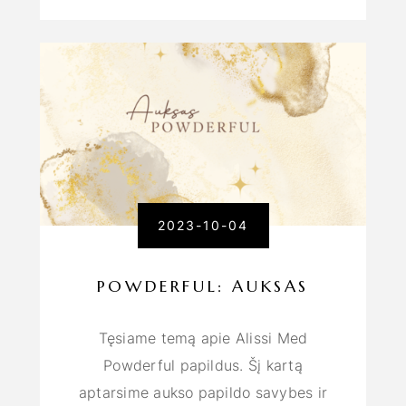
2023-10-04
POWDERFUL: AUKSAS
Tęsiame temą apie Alissi Med
Powderful papildus. Šį kartą
aptarsime aukso papildo savybes ir