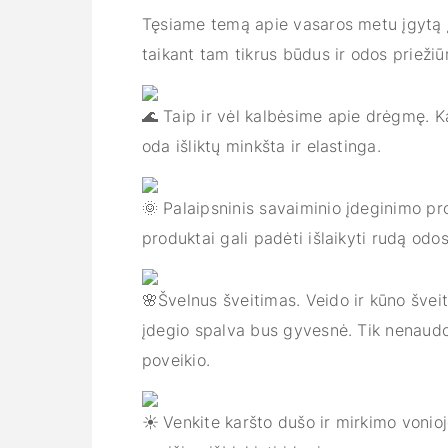
Tęsiame temą apie vasaros metu įgytą įde
taikant tam tikrus būdus ir odos prieži
Taip ir vėl kalbėsime apie drėgmę. 
oda išliktų minkšta ir elastinga.
Palaipsninis savaiminio įdeginimo pro
produktai gali padėti išlaikyti rudą odos
Švelnus šveitimas. Veido ir kūno švei
įdegio spalva bus gyvesnė. Tik nenaudoki
poveikio.
Venkite karšto dušo ir mirkimo vonioje