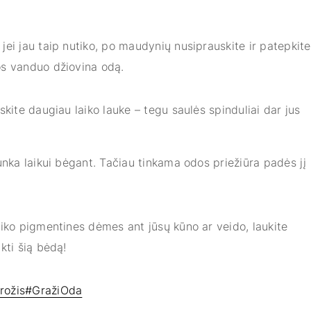
jei jau taip nutiko, po maudynių nusiprauskite ir patepkite
os vanduo džiovina odą.
iskite daugiau laiko lauke – tegu saulės spinduliai dar jus
unka laikui bėgant. Tačiau tinkama odos priežiūra padės jį
liko pigmentines dėmes ant jūsų kūno ar veido, laukite
kti šią bėdą!
rožis
#GražiOda