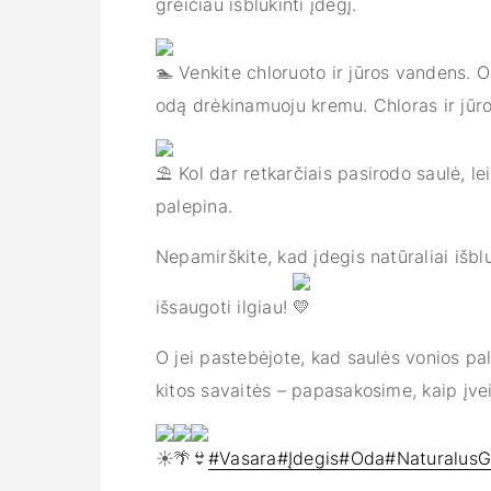
greičiau išblukinti įdegį.
Venkite chloruoto ir jūros vandens. O 
odą drėkinamuoju kremu. Chloras ir jūr
Kol dar retkarčiais pasirodo saulė, le
palepina.
Nepamirškite, kad įdegis natūraliai išbl
išsaugoti ilgiau!
O jei pastebėjote, kad saulės vonios pa
kitos savaitės – papasakosime, kaip įvei
#Vasara
#Įdegis
#Oda
#NaturalusG