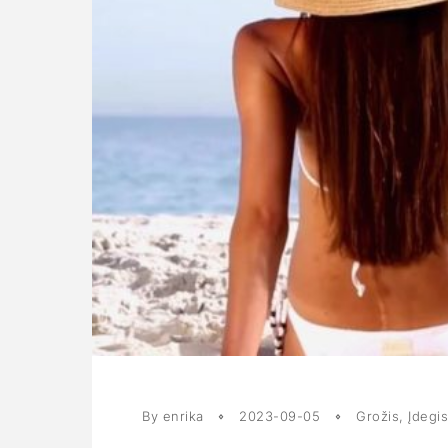
By enrika
2023-09-05
Grožis
,
Įdegi