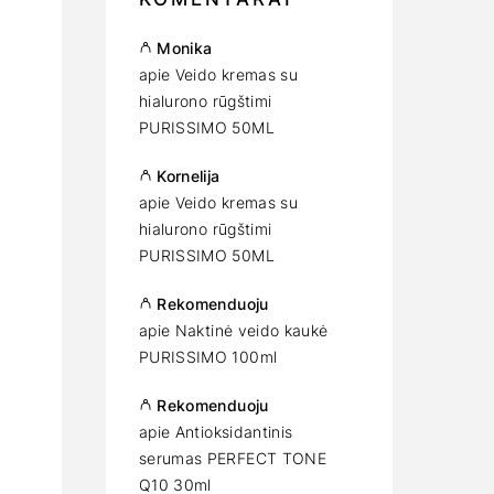
Monika
apie
Veido kremas su
hialurono rūgštimi
PURISSIMO 50ML
Kornelija
apie
Veido kremas su
hialurono rūgštimi
PURISSIMO 50ML
Rekomenduoju
apie
Naktinė veido kaukė
PURISSIMO 100ml
Rekomenduoju
apie
Antioksidantinis
serumas PERFECT TONE
Q10 30ml