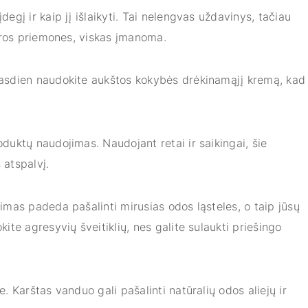
gį ir kaip jį išlaikyti. Tai nelengvas uždavinys, tačiau
ūros priemones, viskas įmanoma.
Kasdien naudokite aukštos kokybės drėkinamąjį kremą, kad
duktų naudojimas. Naudojant retai ir saikingai, šie
 atspalvį.
timas padeda pašalinti mirusias odos ląsteles, o taip jūsų
te agresyvių šveitiklių, nes galite sulaukti priešingo
. Karštas vanduo gali pašalinti natūralių odos aliejų ir