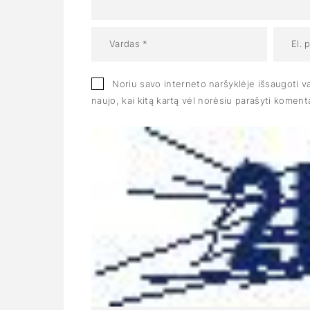
Noriu savo interneto naršyklėje išsaugoti var
naujo, kai kitą kartą vėl norėsiu parašyti koment