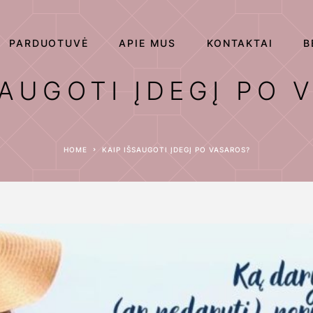
PARDUOTUVĖ
APIE MUS
KONTAKTAI
B
SAUGOTI ĮDEGĮ PO 
HOME
KAIP IŠSAUGOTI ĮDEGĮ PO VASAROS?