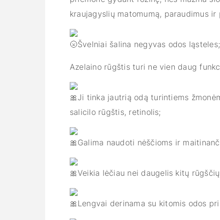
kraujagyslių matomumą, paraudimus ir
Švelniai šalina negyvas odos ląsteles
Azelaino rūgštis turi ne vien daug funkci
Ji tinka jautrią odą turintiems žmonė
salicilo rūgštis, retinolis;
Galima naudoti nėščioms ir maitinan
Veikia lėčiau nei daugelis kitų rūgšči
Lengvai derinama su kitomis odos pr