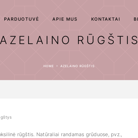
PARDUOTUVĖ
APIE MUS
KONTAKTAI
B
AZELAINO RŪGŠTI
HOME
AZELAINO RŪGŠTIS
ūgštys
oksilinė rūgštis. Natūraliai randamas grūduose, pvz.,