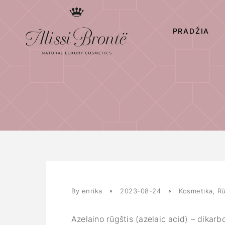
PRADŽIA
By enrika
2023-08-24
Kosmetika
,
R
Azelaino rūgštis (azelaic acid) – dikarb