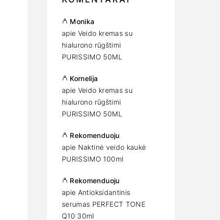
Monika
apie
Veido kremas su
hialurono rūgštimi
PURISSIMO 50ML
Kornelija
apie
Veido kremas su
hialurono rūgštimi
PURISSIMO 50ML
Rekomenduoju
apie
Naktinė veido kaukė
PURISSIMO 100ml
Rekomenduoju
apie
Antioksidantinis
serumas PERFECT TONE
Q10 30ml