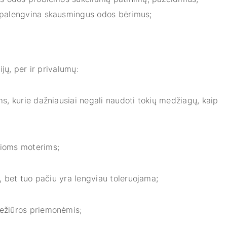
 palengvina skausmingus odos bėrimus;
;
jų, per ir privalumų:
ms, kurie dažniausiai negali naudoti tokių medžiagų, kaip
čioms moterims;
ų, bet tuo pačiu yra lengviau toleruojama;
iežiūros priemonėmis;