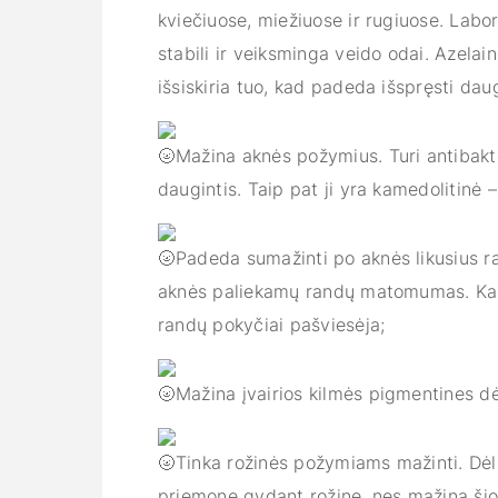
kviečiuose, miežiuose ir rugiuose. Labor
stabili ir veiksminga veido odai. Azelain
išsiskiria tuo, kad padeda išspręsti dau
Mažina aknės požymius. Turi antibakte
daugintis. Taip pat ji yra kamedolitinė 
Padeda sumažinti po aknės likusius ra
aknės paliekamų randų matomumas. Kadan
randų pokyčiai pašviesėja;
Mažina įvairios kilmės pigmentines d
Tinka rožinės požymiams mažinti. Dėl
priemone gydant rožinę, nes mažina ši