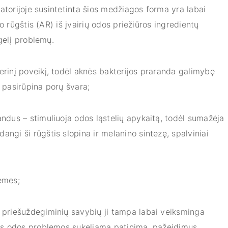
atorijoje susintetinta šios medžiagos forma yra labai
o rūgštis (AR) iš įvairių odos priežiūros ingredientų
gelį problemų.
rinį poveikį, todėl aknės bakterijos praranda galimybę
–
pasirūpina porų švara;
ndus – stimuliuoja odos ląstelių apykaitą, todėl sumažėja
gi ši rūgštis slopina ir melanino sintezę, spalviniai
ėmes;
 priešuždegiminių savybių ji tampa labai veiksminga
os odos problemos sukeliamą patinimą, pažeidimus,