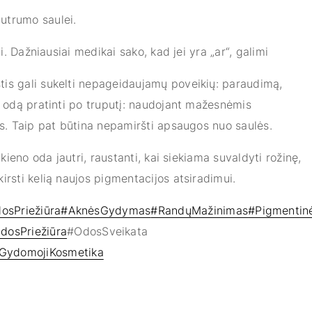
autrumo saulei.
ti. Dažniausiai medikai sako, kad jei yra „ar“, galimi
štis gali sukelti nepageidaujamų poveikių: paraudimą,
ia odą pratinti po truputį: naudojant mažesnėmis
ais. Taip pat būtina nepamiršti apsaugos nuo saulės.
 kieno oda jautri, raustanti, kai siekiama suvaldyti rožinę,
irsti kelią naujos pigmentacijos atsiradimui.
osPriežiūra
#AknėsGydymas
#RandųMažinimas
#Pigmentin
dosPriežiūra
#OdosSveikata
GydomojiKosmetika