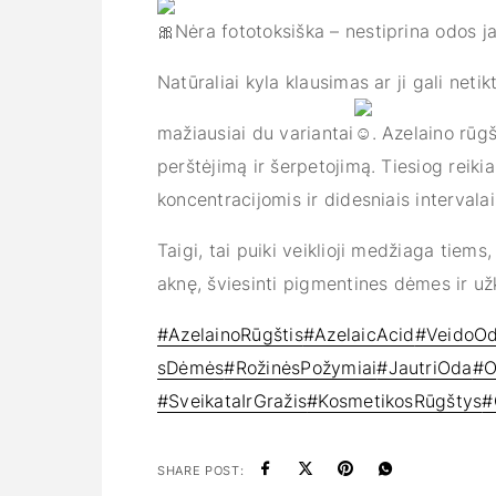
Nėra fototoksiška – nestiprina odos j
Natūraliai kyla klausimas ar ji gali netik
mažiausiai du variantai
. Azelaino rūg
perštėjimą ir šerpetojimą. Tiesiog reik
koncentracijomis ir didesniais interval
Taigi, tai puiki veiklioji medžiaga tiems,
aknę, šviesinti pigmentines dėmes ir užk
#AzelainoRūgštis
#AzelaicAcid
#VeidoOd
sDėmės
#RožinėsPožymiai
#JautriOda
#O
#SveikataIrGražis
#KosmetikosRūgštys
#
SHARE POST: