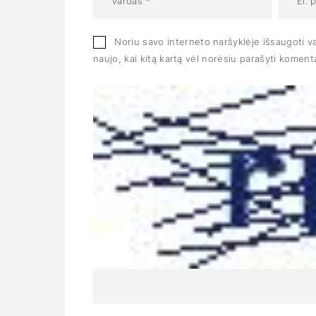
Noriu savo interneto naršyklėje išsaugoti var
naujo, kai kitą kartą vėl norėsiu parašyti koment