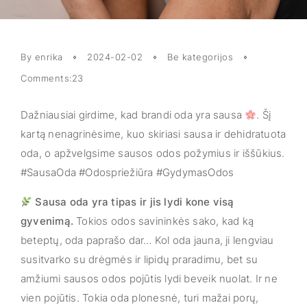
By enrika
2024-02-02
Be kategorijos
Comments:23
Dažniausiai girdime, kad brandi oda yra sausa
. Šį
kartą nenagrinėsime, kuo skiriasi sausa ir dehidratuota
oda, o apžvelgsime sausos odos požymius ir iššūkius.
#SausaOda #Odospriežiūra #GydymasOdos
Sausa oda yra tipas ir jis lydi kone visą
gyvenimą.
Tokios odos savininkės sako, kad ką
beteptų, oda paprašo dar… Kol oda jauna, ji lengviau
susitvarko su drėgmės ir lipidų praradimu, bet su
amžiumi sausos odos pojūtis lydi beveik nuolat. Ir ne
vien pojūtis. Tokia oda plonesnė, turi mažai porų,