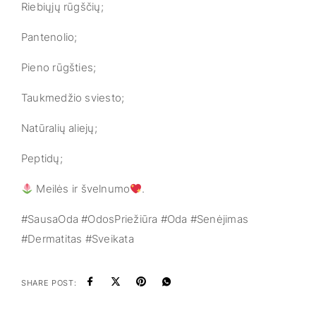
Riebiųjų rūgščių;
Pantenolio;
Pieno rūgšties;
Taukmedžio sviesto;
Natūralių aliejų;
Peptidų;
Meilės ir švelnumo
.
#SausaOda #OdosPriežiūra #Oda #Senėjimas
#Dermatitas #Sveikata
SHARE POST: