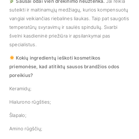
Sausai odai vien drėkinimo neužtenka.
Jai reikia
suteikti ir maitinamųjų medžiagų, kurios kompensuotų
vangiai veikiančias riebalines liaukas. Taip pat saugotis
temperatūrų svyravimų ir saulės spindulių. Svarbi
švelni kasdieninė priežiūra ir apsilankymai pas
specialistus.
Kokių ingredientų ieškoti kosmetikos
priemonėse, kad atitiktų sausos brandžios odos
poreikius?
Keramidų;
Hialurono rūgšties;
Šlapalo;
Amino rūgščių;