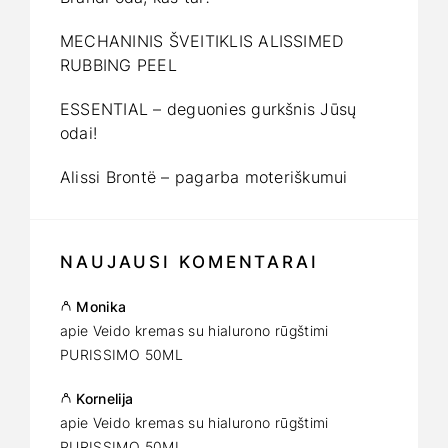
MECHANINIS ŠVEITIKLIS ALISSIMED
RUBBING PEEL
ESSENTIAL – deguonies gurkšnis Jūsų
odai!
Alissi Brontë – pagarba moteriškumui
NAUJAUSI KOMENTARAI
Monika
apie
Veido kremas su hialurono rūgštimi
PURISSIMO 50ML
Kornelija
apie
Veido kremas su hialurono rūgštimi
PURISSIMO 50ML