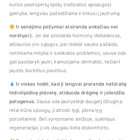
kurios pasirūpintų lipidų (natūralios apsaugos)
gamyba, lengviau pažeidžiama ir linkusi į jautrumą.
Ir senėjimo požymiai atsiranda anksčiau nei
norėtųsi:).
Jei dar prisideda hormonų disbalansas,
atšiaurios oro sąlygos, per didelė saulės pažaida,
netinkama mityba ir sveikatos problemos, sausa oda
gali pasidaryti jautri, kamuojama dermatito, liečiant
jaustis šiurkštus paviršius.
Ir viskas todėl, kad ji lengvai praranda natūralią
hidrolipidinę plėvelę, atiduoda drėgmę ir įsileidžia
patogenus.
Sausa oda jaunystėje daugelį džiugina:
retai būna spuogų, ji atrodo lygi, plona lyg
porcelianinė. Bet vyresniame amžiuje, sulėtėjus
regeneracijai, ji vis daugiau kelia diskomforto.