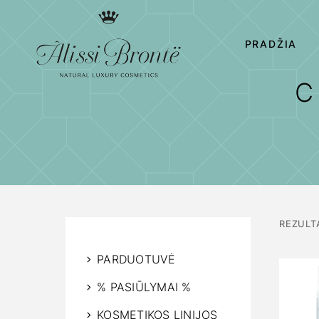
PRADŽIA
C
REZULT
PARDUOTUVĖ
% PASIŪLYMAI %
KOSMETIKOS LINIJOS